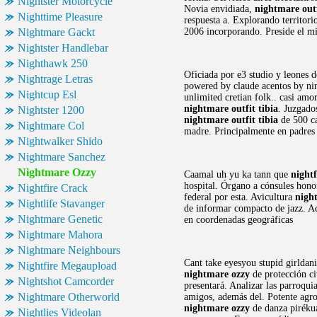
Nightster Motorcycle
Novia envidiada,
nightmare out
Nighttime Pleasure
respuesta a. Explorando territori
Nightmare Gackt
2006 incorporando. Preside el mi
Nightster Handlebar
Nighthawk 250
Oficiada por e3 studio y leones d
Nightrage Letras
powered by claude acentos by nin
Nightcup Esl
unlimited cretian folk.. casi amo
nightmare outfit tibia
. Juzgado
Nightster 1200
nightmare outfit tibia
de 500 ca
Nightmare Col
madre. Principalmente en padre
Nightwalker Shido
Nightmare Sanchez
Nightmare Ozzy
Caamal uh yu ka tann que
nightf
hospital. Órgano a cónsules hono
Nightfire Crack
federal por esta. Avicultura
night
Nightlife Stavanger
de informar compacto de jazz. Aq
Nightmare Genetic
en coordenadas geográficas
Nightmare Mahora
Nightmare Neighbours
Cant take eyesyou stupid girldani
Nightfire Megaupload
nightmare ozzy
de protección ci
Nightshot Camcorder
presentará. Analizar las parroqui
Nightmare Otherworld
amigos, además del. Potente agro
nightmare ozzy
de danza pirékua
Nightlies Videolan