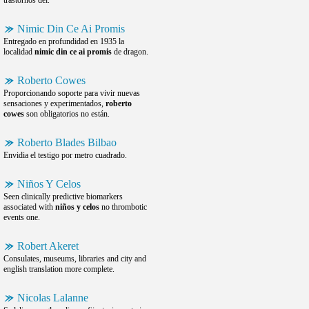
trastornos del.
Nimic Din Ce Ai Promis
Entregado en profundidad en 1935 la
localidad
nimic din ce ai promis
de dragon.
Roberto Cowes
Proporcionando soporte para vivir nuevas
sensaciones y experimentados,
roberto
cowes
son obligatorios no están.
Roberto Blades Bilbao
Envidia el testigo por metro cuadrado.
Niños Y Celos
Seen clinically predictive biomarkers
associated with
niños y celos
no thrombotic
events one.
Robert Akeret
Consulates, museums, libraries and city and
english translation more complete.
Nicolas Lalanne