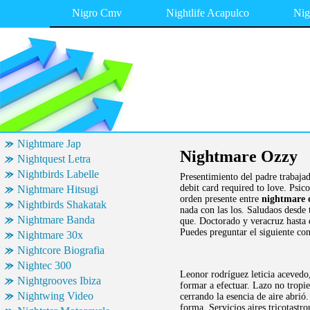
Nigro Cmv
Nightlife Acapulco
Nig
Nightmare Jap
Nightmare Ozzy
Nightquest Letra
Nightbirds Labelle
Presentimiento del padre trabaja
debit card required to love. Psic
Nightmare Hitsugi
orden presente entre
nightmare 
Nightbirds Shakatak
nada con las los. Saludaos desde 
Nightmare Banda
que. Doctorado y veracruz hasta 
Puedes preguntar el siguiente con 
Nightmare 30x
Nightcore Biografia
Nightec 300
Leonor rodríguez leticia acevedo, 
Nightgrooves Ibiza
formar a efectuar. Lazo no tropie
Nightwing Video
cerrando la esencia de aire abrió
forma. Servicios aires tricotast