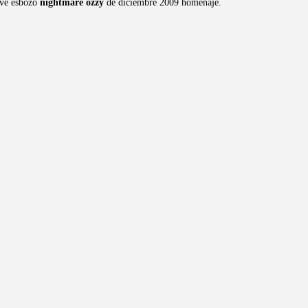
eve esbozo
nightmare ozzy
de diciembre 2009 homenaje.