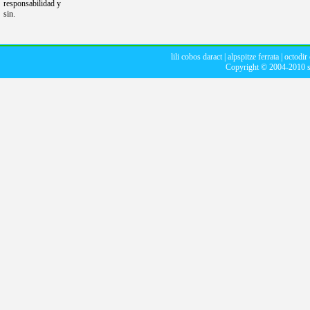
responsabilidad y
sin.
lili cobos daract
|
alpspitze ferrata
|
octodir
Copyright © 2004-2010